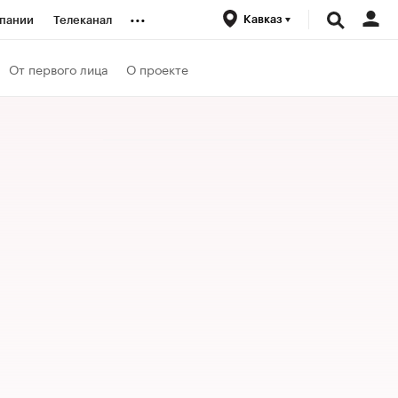
...
Кавказ
пании
Телеканал
ионеры
От первого лица
О проекте
вания
личной валюты