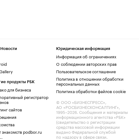
 Новости
Юридическая информация
Информация об ограничениях
roid
О соблюдении авторских прав
allery
Пользовательское соглашение
Политика в отношении обработки
гие продукты РБК
персональных данных
ако для бизнеса
Политика обработки файлов cookie
поративный регистратор
енов
© ООО «БИЗНЕСПРЕСС»,
АО «РОСБИЗНЕСКОНСАЛТИНГ»,
тинг сайтов
1995–2026
. Сообщения и материалы
.решения
информационного агентства «РБК»
(свидетельство о регистрации
комства
средства массовой информации
 знакомств podbor.ru
выдано Федеральной службой
по надзору в сфере связи,