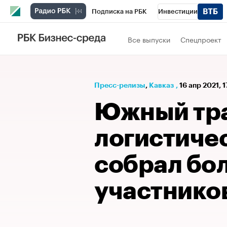
Подписка на РБК
Инвестиции
РБК Вино
Спорт
Школа управления
Все выпуски
Спецпроект
Национальные проекты
Город
Стил
Кредитные рейтинги
Франшизы
Га
Пресс-релизы
⁠,
Кавказ
,
16 апр 2021, 
Проверка контрагентов
Политика
Э
Южный тра
логистиче
собрал бо
участнико