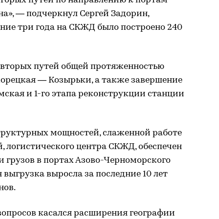
вторых путей по направлению к портам
а», — подчеркнул Сергей Задорин,
дние три года на СКЖД было построено 240
д вторых путей общей протяженностью
хорецкая — Козырьки, а также завершение
ская и 1-го этапа реконструкции станции
руктурных мощностей, слаженной работе
, логистического центра СКЖД, обеспечен
 грузов в портах Азово-Черноморского
я выгрузка выросла за последние 10 лет
нов.
вопросов касался расширения географии