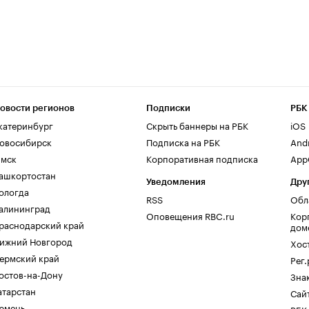
овости регионов
Подписки
РБК
катеринбург
Скрыть баннеры на РБК
iOS
овосибирск
Подписка на РБК
And
мск
Корпоративная подписка
AppG
ашкортостан
Уведомления
Дру
ологда
RSS
Обл
алининград
Оповещения RBC.ru
Кор
раснодарский край
дом
ижний Новгород
Хос
ермский край
Рег
остов-на-Дону
Зна
атарстан
Сайт
юмень