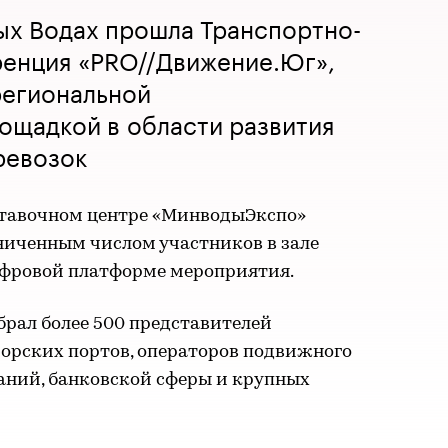
ых Водах прошла Транспортно-
ренция «PRO//Движение.Юг»,
региональной
ощадкой в области развития
ревозок
ставочном центре «МинводыЭкспо»
ниченным числом участников в зале
ифровой платформе мероприятия.
брал более 500 представителей
морских портов, операторов подвижного
аний, банковской сферы и крупных