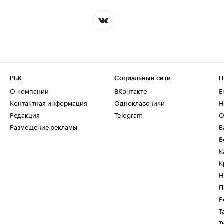
РБК
Социальные сети
Н
О компании
ВКонтакте
Е
Контактная информация
Одноклассники
Н
Редакция
Telegram
О
Размещение рекламы
Б
В
К
К
Н
П
Р
Т
Т