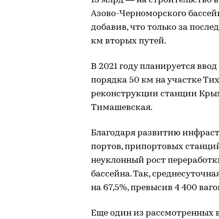
13 млрд — на строительство 
Азово-Черноморского бассейн
добавив, что только за после
км вторых путей.
В 2021 году планируется вво
порядка 50 км на участке Ти
реконструкции станции Крым
Тимашевская.
Благодаря развитию инфраст
портов, припортовых станций
неуклонный рост переработки
бассейна. Так, среднесуточна
на 67,5%, превысив 4 400 ваго
Еще один из рассмотренных 