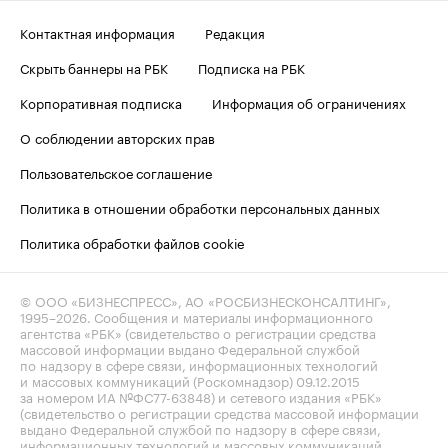
Контактная информация
Редакция
Скрыть баннеры на РБК
Подписка на РБК
Корпоративная подписка
Информация об ограничениях
О соблюдении авторских прав
Пользовательское соглашение
Политика в отношении обработки персональных данных
Политика обработки файлов cookie
© ООО «БИЗНЕСПРЕСС», АО «РОСБИЗНЕСКОНСАЛТИНГ»,
1995–2026
. Сообщения и материалы информационного
агентства «РБК» (свидетельство о регистрации средства
массовой информации выдано Федеральной службой
по надзору в сфере связи, информационных технологий
и массовых коммуникаций (Роскомнадзор) 09.12.2015
за номером ИА №ФС77-63848) и сетевого издания «РБК»
(свидетельство о регистрации средства массовой информации
выдано Федеральной службой по надзору в сфере связи,
информационных технологий и массовых коммуникаций