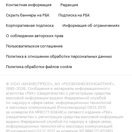
Контактная информация
Редакция
Скрыть баннеры на РБК
Подписка на РБК
Корпоративная подписка
Информация об ограничениях
О соблюдении авторских прав
Пользовательское соглашение
Политика в отношении обработки персональных данных
Политика обработки файлов cookie
© ООО «БИЗНЕСПРЕСС», АО «РОСБИЗНЕСКОНСАЛТИНГ»,
1995–2026
. Сообщения и материалы информационного
агентства «РБК» (свидетельство о регистрации средства
массовой информации выдано Федеральной службой
по надзору в сфере связи, информационных технологий
и массовых коммуникаций (Роскомнадзор) 09.12.2015
за номером ИА №ФС77-63848) и сетевого издания «РБК»
(свидетельство о регистрации средства массовой информации
выдано Федеральной службой по надзору в сфере связи,
информационных технологий и массовых коммуникаций
(Роскомнадзор) 03.12.2021 за номером ЭЛ №ФС77-82385)