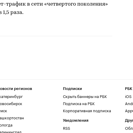
ет-трафик в сети «четвертого поколения»
1,5 раза.
овости регионов
Подписки
РБК
катеринбург
Скрыть баннеры на РБК
iOS
овосибирск
Подписка на РБК
And
мск
Корпоративная подписка
AppG
ашкортостан
Уведомления
Дру
ологда
RSS
Обл
алининград