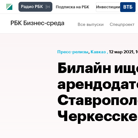
Подписка на РБК
Инвестиции
РБК Вино
Спорт
Школа управления
Все выпуски
Спецпроект
Национальные проекты
Город
Стил
Кредитные рейтинги
Франшизы
Га
Пресс-релизы
⁠,
Кавказ
,
12 мар 2021, 
Проверка контрагентов
Политика
Э
Билайн ищ
арендодат
Ставрополе
Черкесске