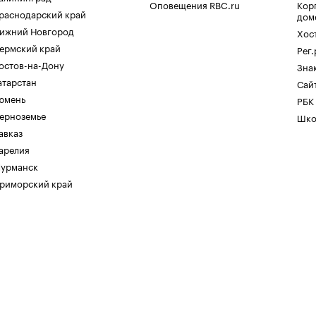
Оповещения RBC.ru
Кор
раснодарский край
дом
ижний Новгород
Хос
ермский край
Рег
остов-на-Дону
Зна
атарстан
Сайт
юмень
РБК
ерноземье
Шко
авказ
арелия
урманск
риморский край