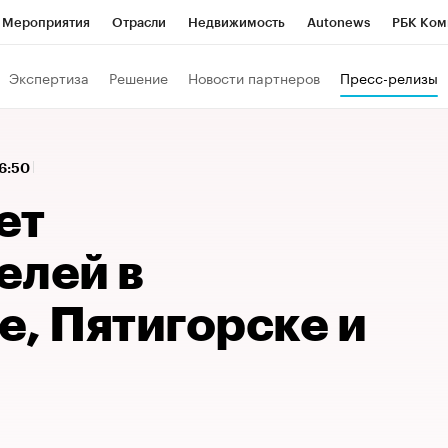
Мероприятия
Отрасли
Недвижимость
Autonews
РБК Ком
 РБК
РБК Образование
РБК Курсы
РБК Life
Тренды
Виз
Экспертиза
Решение
Новости партнеров
Пресс-релизы
ь
Крипто
РБК Бизнес-среда
Дискуссионный клуб
Исследо
зета
Спецпроекты СПб
Конференции СПб
Спецпроекты
16:50
кономика
Бизнес
Технологии и медиа
Финансы
Рынок на
ет
елей в
, Пятигорске и