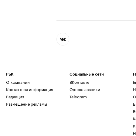
РБК
Социальные сети
Н
О компании
ВКонтакте
Е
Контактная информация
Одноклассники
Н
Редакция
Telegram
О
Размещение рекламы
Б
В
К
К
Н