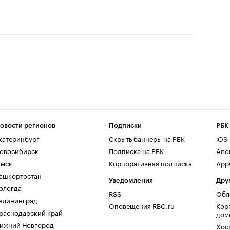
овости регионов
Подписки
РБК
катеринбург
Скрыть баннеры на РБК
iOS
овосибирск
Подписка на РБК
And
мск
Корпоративная подписка
AppG
ашкортостан
Уведомления
Дру
ологда
RSS
Обл
алининград
Оповещения RBC.ru
Кор
раснодарский край
дом
ижний Новгород
Хос