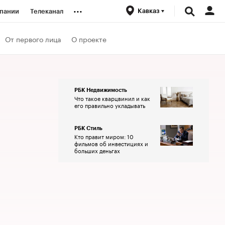
...
Кавказ
пании
Телеканал
ионеры
От первого лица
О проекте
вания
РБК Недвижимость
Что такое кварцвинил и как
личной валюты
его правильно укладывать
РБК Стиль
Кто правит миром: 10
фильмов об инвестициях и
больших деньгах