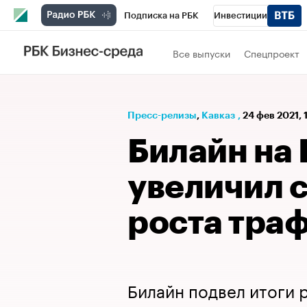
Подписка на РБК
Инвестиции
РБК Вино
Спорт
Школа управления
Все выпуски
Спецпроект
Национальные проекты
Город
Стил
Кредитные рейтинги
Франшизы
Га
Пресс-релизы
⁠,
Кавказ
,
24 фев 2021, 
Проверка контрагентов
Политика
Э
Билайн на
увеличил с
роста тра
Билайн подвел итоги 