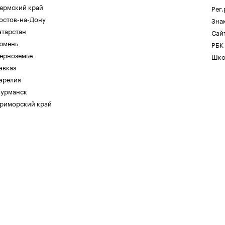
ермский край
Рег
остов-на-Дону
Зна
атарстан
Сайт
юмень
РБК
ерноземье
Шко
авказ
арелия
урманск
риморский край