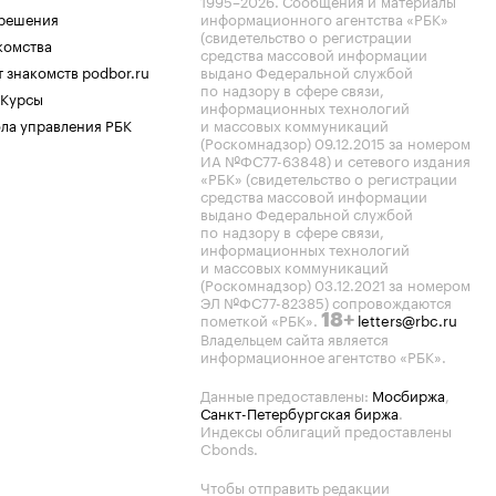
1995–2026
. Сообщения и материалы
.решения
информационного агентства «РБК»
(свидетельство о регистрации
комства
средства массовой информации
 знакомств podbor.ru
выдано Федеральной службой
по надзору в сфере связи,
 Курсы
информационных технологий
ла управления РБК
и массовых коммуникаций
(Роскомнадзор) 09.12.2015 за номером
ИА №ФС77-63848) и сетевого издания
«РБК» (свидетельство о регистрации
средства массовой информации
выдано Федеральной службой
по надзору в сфере связи,
информационных технологий
и массовых коммуникаций
(Роскомнадзор) 03.12.2021 за номером
ЭЛ №ФС77-82385) сопровождаются
пометкой «РБК».
letters@rbc.ru
18+
Владельцем сайта является
информационное агентство «РБК».
Данные предоставлены:
Мосбиржа
,
Санкт-Петербургская биржа
.
Индексы облигаций предоставлены
Cbonds.
Чтобы отправить редакции