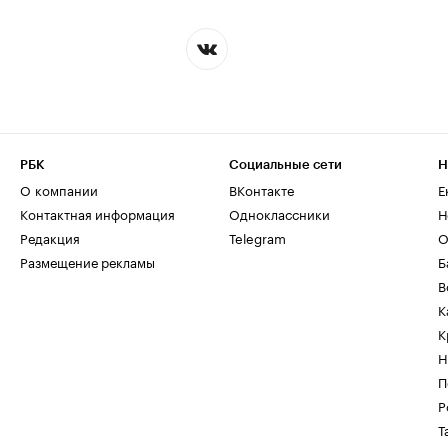
РБК
Социальные сети
Н
О компании
ВКонтакте
Е
Контактная информация
Одноклассники
Н
Редакция
Telegram
О
Размещение рекламы
Б
В
К
К
Н
П
Р
Т