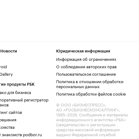
 Новости
Юридическая информация
Информация об ограничениях
roid
О соблюдении авторских прав
allery
Пользовательское соглашение
Политика в отношении обработки
гие продукты РБК
персональных данных
ако для бизнеса
Политика обработки файлов cookie
поративный регистратор
енов
© ООО «БИЗНЕСПРЕСС»,
АО «РОСБИЗНЕСКОНСАЛТИНГ»,
тинг сайтов
1995–2026
. Сообщения и материалы
.решения
информационного агентства «РБК»
(свидетельство о регистрации
комства
средства массовой информации
 знакомств podbor.ru
выдано Федеральной службой