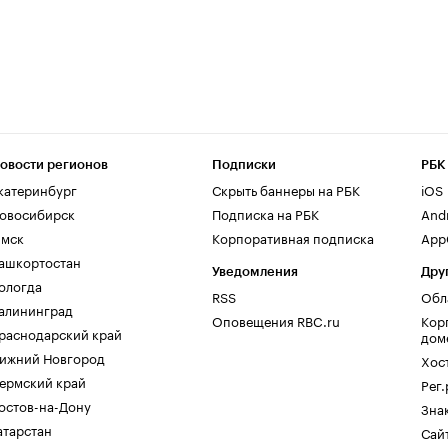
овости регионов
Подписки
РБК
катеринбург
Скрыть баннеры на РБК
iOS
овосибирск
Подписка на РБК
And
мск
Корпоративная подписка
AppG
ашкортостан
Уведомления
Дру
ологда
RSS
Обл
алининград
Оповещения RBC.ru
Кор
раснодарский край
дом
ижний Новгород
Хос
ермский край
Рег
остов-на-Дону
Зна
атарстан
Сайт