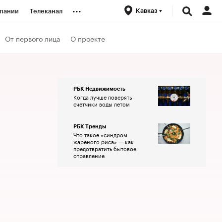
...
Кавказ
пании
Телеканал
ионеры
От первого лица
О проекте
вания
РБК Недвижимость
Когда лучше поверять
личной валюты
счетчики воды летом
РБК Тренды
Что такое «синдром
жареного риса» — как
предотвратить бытовое
отравление