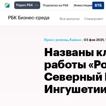
Подписка на РБК
Инвестиции
РБК Вино
Спорт
Школа управления
Все выпуски
Спецпроект
Национальные проекты
Город
Стил
Кредитные рейтинги
Франшизы
Га
Пресс-релизы
⁠,
Кавказ
,
03 фев 2021, 
Проверка контрагентов
Политика
Э
Названы к
работы «Р
Северный 
Ингушети