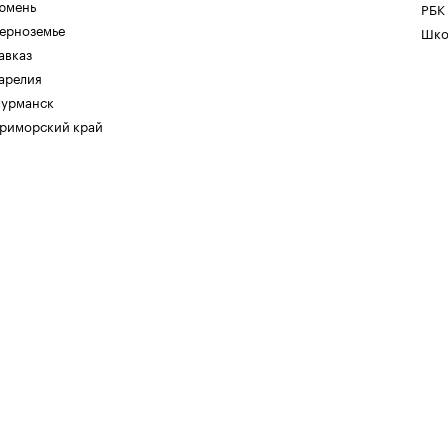
юмень
РБК
ерноземье
Шко
авказ
арелия
урманск
риморский край