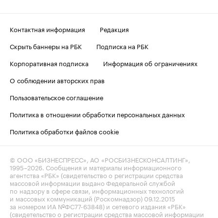
Контактная информация
Редакция
Скрыть баннеры на РБК
Подписка на РБК
Корпоративная подписка
Информация об ограничениях
О соблюдении авторских прав
Пользовательское соглашение
Политика в отношении обработки персональных данных
Политика обработки файлов cookie
© ООО «БИЗНЕСПРЕСС», АО «РОСБИЗНЕСКОНСАЛТИНГ»,
1995–2026
. Сообщения и материалы информационного
агентства «РБК» (свидетельство о регистрации средства
массовой информации выдано Федеральной службой
по надзору в сфере связи, информационных технологий
и массовых коммуникаций (Роскомнадзор) 09.12.2015
за номером ИА №ФС77-63848) и сетевого издания «РБК»
(свидетельство о регистрации средства массовой информации