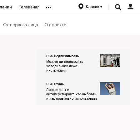
...
Кавказ
пании
Телеканал
ионеры
От первого лица
О проекте
вания
РБК Недвижимость
Можно ли перевозить
личной валюты
холодильник лежа:
инструкция
РБК Стиль
Дезодорант и
антиперспирант: что выбрать
и как правильно использовать