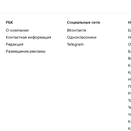
РБК
Социальные сети
Н
О компании
ВКонтакте
Е
Контактная информация
Одноклассники
Н
Редакция
Telegram
О
Размещение рекламы
Б
В
К
К
Н
П
Р
Т
Т
Ч
К
К