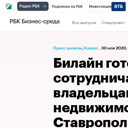
Подписка на РБК
Инвестиции
РБК Вино
Спорт
Школа управления
Все выпуски
Спецпроект
Национальные проекты
Город
Стил
Кредитные рейтинги
Франшизы
Га
Пресс-релизы
⁠,
Кавказ
,
30 ноя 2020,
Проверка контрагентов
Политика
Э
Билайн гот
сотруднича
владельца
недвижимо
Ставропол