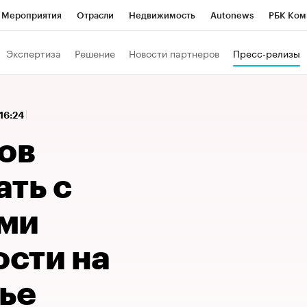
Мероприятия
Отрасли
Недвижимость
Autonews
РБК Ком
 РБК
РБК Образование
РБК Курсы
РБК Life
Тренды
Виз
Экспертиза
Решение
Новости партнеров
Пресс-релизы
ь
Крипто
РБК Бизнес-среда
Дискуссионный клуб
Исследо
зета
Спецпроекты СПб
Конференции СПб
Спецпроекты
 16:24
кономика
Бизнес
Технологии и медиа
Финансы
Рынок на
ов
ть с
ми
сти на
ье