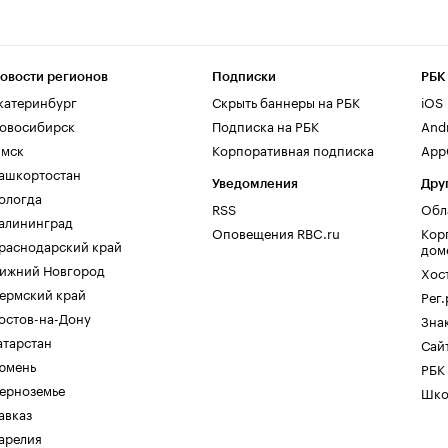
овости регионов
Подписки
РБК
катеринбург
Скрыть баннеры на РБК
iOS
овосибирск
Подписка на РБК
And
мск
Корпоративная подписка
AppG
ашкортостан
Уведомления
Дру
ологда
RSS
Обл
алининград
Оповещения RBC.ru
Кор
раснодарский край
дом
ижний Новгород
Хос
ермский край
Рег
остов-на-Дону
Зна
атарстан
Сайт
юмень
РБК
ерноземье
Шко
авказ
арелия