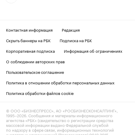
Контактная информация
Редакция
Скрыть баннеры на РБК
Подписка на РБК
Корпоративная подписка
Информация об ограничениях
О соблюдении авторских прав
Пользовательское соглашение
Политика в отношении обработки персональных данных
Политика обработки файлов cookie
© ООО «БИЗНЕСПРЕСС», АО «РОСБИЗНЕСКОНСАЛТИНГ»,
1995–2026
. Сообщения и материалы информационного
агентства «РБК» (свидетельство о регистрации средства
массовой информации выдано Федеральной службой
по надзору в сфере связи, информационных технологий
и массовых коммуникаций (Роскомнадзор) 09.12.2015