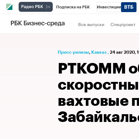
Подписка на РБК
Инвестиции
РБК Вино
Спорт
Школа управления
Все выпуски
Спецпроект
Национальные проекты
Город
Стил
Кредитные рейтинги
Франшизы
Га
Пресс-релизы
⁠,
Кавказ
,
24 авг 2020, 
Проверка контрагентов
Политика
Э
РТКОММ о
скоростны
вахтовые п
Забайкаль