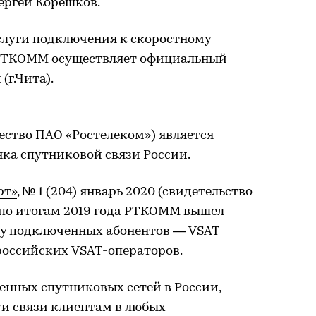
ергей Корешков.
слуги подключения к скоростному
 РТКОММ осуществляет официальный
(г.Чита).
ство ПАО «Ростелеком») является
а спутниковой связи России.
рт»
, № 1 (204) январь 2020 (свидетельство
, по итогам 2019 года РТКОММ вышел
ву подключенных абонентов — VSAT-
российских VSAT-операторов.
енных спутниковых сетей в России,
и связи клиентам в любых