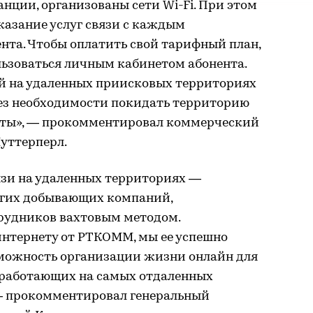
нции, организованы сети Wi-Fi. При этом
казание услуг связи с каждым
та. Чтобы оплатить свой тарифный план,
льзоваться личным кабинетом абонента.
ей на удаленных приисковых территориях
ез необходимости покидать территорию
ахты», — прокомментировал коммерческий
уттерперл.
язи на удаленных территориях —
огих добывающих компаний,
рудников вахтовым методом.
интернету от РТКОММ, мы ее успешно
озможность организации жизни онлайн для
 работающих на самых отдаленных
— прокомментировал генеральный