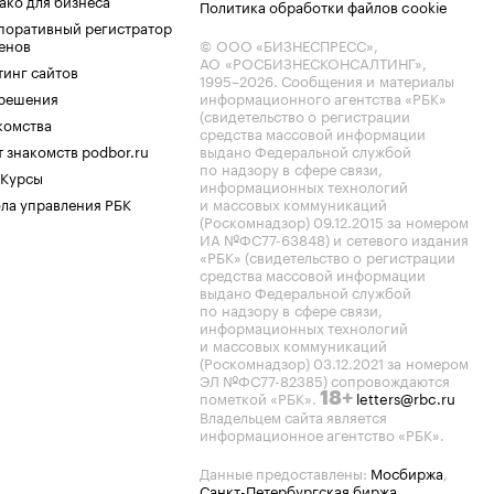
ако для бизнеса
Политика обработки файлов cookie
поративный регистратор
енов
© ООО «БИЗНЕСПРЕСС»,
АО «РОСБИЗНЕСКОНСАЛТИНГ»,
тинг сайтов
1995–2026
. Сообщения и материалы
.решения
информационного агентства «РБК»
(свидетельство о регистрации
комства
средства массовой информации
 знакомств podbor.ru
выдано Федеральной службой
по надзору в сфере связи,
 Курсы
информационных технологий
ла управления РБК
и массовых коммуникаций
(Роскомнадзор) 09.12.2015 за номером
ИА №ФС77-63848) и сетевого издания
«РБК» (свидетельство о регистрации
средства массовой информации
выдано Федеральной службой
по надзору в сфере связи,
информационных технологий
и массовых коммуникаций
(Роскомнадзор) 03.12.2021 за номером
ЭЛ №ФС77-82385) сопровождаются
пометкой «РБК».
letters@rbc.ru
18+
Владельцем сайта является
информационное агентство «РБК».
Данные предоставлены:
Мосбиржа
,
Санкт-Петербургская биржа
.