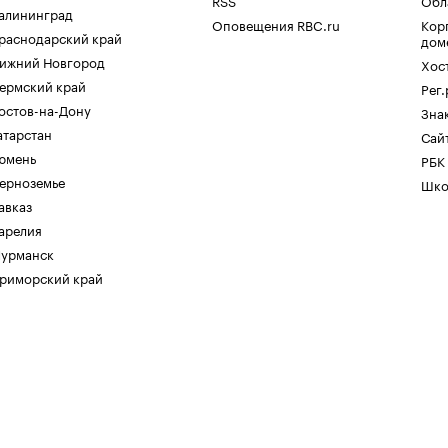
RSS
Обл
алининград
Оповещения RBC.ru
Кор
раснодарский край
дом
ижний Новгород
Хос
ермский край
Рег
остов-на-Дону
Зна
атарстан
Сайт
юмень
РБК
ерноземье
Шко
авказ
арелия
урманск
риморский край