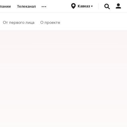
...
Кавказ
пании
Телеканал
ионеры
От первого лица
О проекте
вания
личной валюты