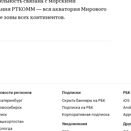
тельность связана с морскими
вания РТКОММ — вся акватория Мирового
 зоны всех континентов.
овости регионов
Подписки
РБК
катеринбург
Скрыть баннеры на РБК
iOS
овосибирск
Подписка на РБК
And
мск
Корпоративная подписка
AppG
ашкортостан
Уведомления
Дру
ологда