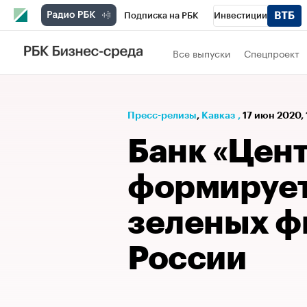
Подписка на РБК
Инвестиции
РБК Вино
Спорт
Школа управления
Все выпуски
Спецпроект
Национальные проекты
Город
Стил
Кредитные рейтинги
Франшизы
Га
Пресс-релизы
⁠,
Кавказ
,
17 июн 2020, 
Проверка контрагентов
Политика
Э
Банк «Цен
формирует
зеленых ф
России