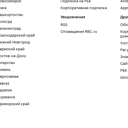
овосибирск
Подписка на РБК
And
мск
Корпоративная подписка
AppG
ашкортостан
Уведомления
Дру
ологда
RSS
Обл
алининград
Оповещения RBC.ru
Кор
раснодарский край
дом
ижний Новгород
Хос
ермский край
Рег
остов-на-Дону
Зна
атарстан
Сайт
юмень
РБК
ерноземье
Шко
авказ
арелия
урманск
риморский край