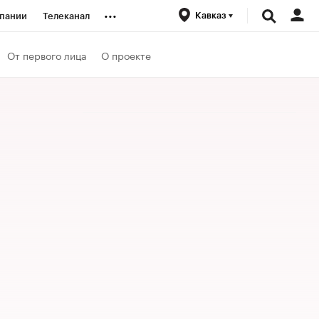
...
Кавказ
пании
Телеканал
ионеры
От первого лица
О проекте
вания
личной валюты