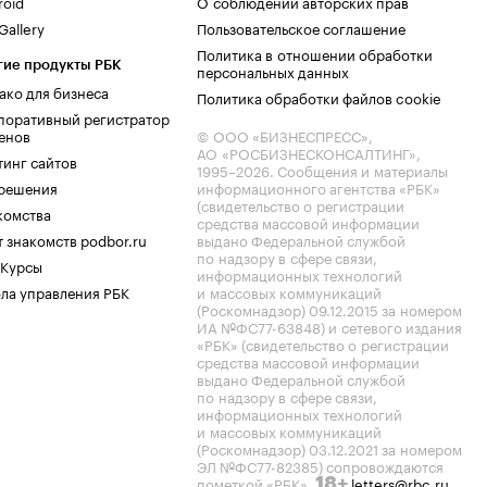
roid
О соблюдении авторских прав
allery
Пользовательское соглашение
Политика в отношении обработки
гие продукты РБК
персональных данных
ако для бизнеса
Политика обработки файлов cookie
поративный регистратор
енов
© ООО «БИЗНЕСПРЕСС»,
АО «РОСБИЗНЕСКОНСАЛТИНГ»,
тинг сайтов
1995–2026
. Сообщения и материалы
.решения
информационного агентства «РБК»
(свидетельство о регистрации
комства
средства массовой информации
 знакомств podbor.ru
выдано Федеральной службой
по надзору в сфере связи,
 Курсы
информационных технологий
ла управления РБК
и массовых коммуникаций
(Роскомнадзор) 09.12.2015 за номером
ИА №ФС77-63848) и сетевого издания
«РБК» (свидетельство о регистрации
средства массовой информации
выдано Федеральной службой
по надзору в сфере связи,
информационных технологий
и массовых коммуникаций
(Роскомнадзор) 03.12.2021 за номером
ЭЛ №ФС77-82385) сопровождаются
пометкой «РБК».
letters@rbc.ru
18+