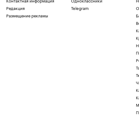
Контактная информация
Одноклассники
Н
Редакция
Telegram
О
Размещение рекламы
Б
В
К
К
Н
П
Р
Т
Т
Ч
К
К
М
П