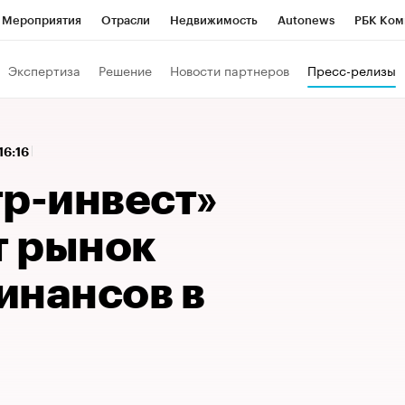
Мероприятия
Отрасли
Недвижимость
Autonews
РБК Ком
 РБК
РБК Образование
РБК Курсы
РБК Life
Тренды
Виз
Экспертиза
Решение
Новости партнеров
Пресс-релизы
ь
Крипто
РБК Бизнес-среда
Дискуссионный клуб
Исследо
зета
Спецпроекты СПб
Конференции СПб
Спецпроекты
16:16
кономика
Бизнес
Технологии и медиа
Финансы
Рынок на
тр-инвест»
 рынок
инансов в