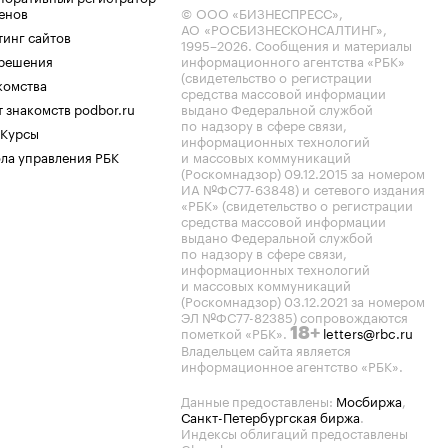
енов
© ООО «БИЗНЕСПРЕСС»,
АО «РОСБИЗНЕСКОНСАЛТИНГ»,
тинг сайтов
1995–2026
. Сообщения и материалы
.решения
информационного агентства «РБК»
(свидетельство о регистрации
комства
средства массовой информации
 знакомств podbor.ru
выдано Федеральной службой
по надзору в сфере связи,
 Курсы
информационных технологий
ла управления РБК
и массовых коммуникаций
(Роскомнадзор) 09.12.2015 за номером
ИА №ФС77-63848) и сетевого издания
«РБК» (свидетельство о регистрации
средства массовой информации
выдано Федеральной службой
по надзору в сфере связи,
информационных технологий
и массовых коммуникаций
(Роскомнадзор) 03.12.2021 за номером
ЭЛ №ФС77-82385) сопровождаются
пометкой «РБК».
letters@rbc.ru
18+
Владельцем сайта является
информационное агентство «РБК».
Данные предоставлены:
Мосбиржа
,
Санкт-Петербургская биржа
.
Индексы облигаций предоставлены