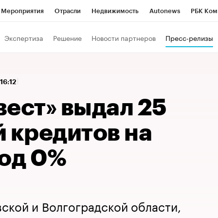
Мероприятия
Отрасли
Недвижимость
Autonews
РБК Ком
 РБК
РБК Образование
РБК Курсы
РБК Life
Тренды
Виз
Экспертиза
Решение
Новости партнеров
Пресс-релизы
ь
Крипто
РБК Бизнес-среда
Дискуссионный клуб
Исследо
зета
Спецпроекты СПб
Конференции СПб
Спецпроекты
16:12
кономика
Бизнес
Технологии и медиа
Финансы
Рынок на
вест» выдал 25
 кредитов на
под 0%
вской и Волгоградской области,