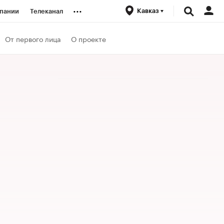
...
Кавказ
пании
Телеканал
ионеры
От первого лица
О проекте
вания
личной валюты