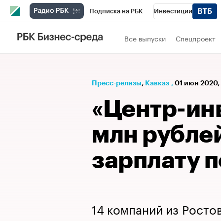
Подписка на РБК
Инвестиции
РБК Вино
Спорт
Школа управления
Все выпуски
Спецпроект
Национальные проекты
Город
Стил
Кредитные рейтинги
Франшизы
Га
Пресс-релизы
⁠,
Кавказ
,
01 июн 2020, 
Проверка контрагентов
Политика
Э
«Центр-ин
млн рублей
зарплату 
14 компаний из Росто