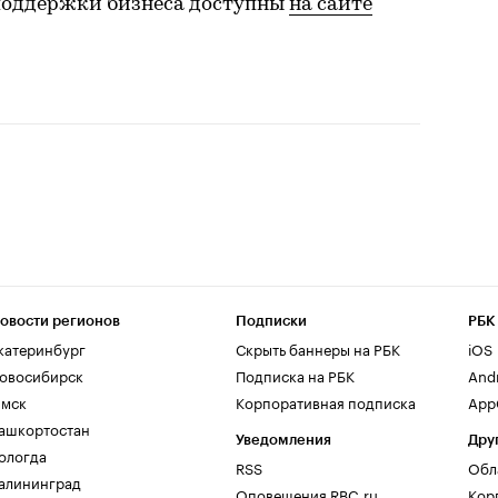
поддержки бизнеса доступны
на сайте
овости регионов
Подписки
РБК
катеринбург
Скрыть баннеры на РБК
iOS
овосибирск
Подписка на РБК
And
мск
Корпоративная подписка
AppG
ашкортостан
Уведомления
Дру
ологда
RSS
Обл
алининград
Оповещения RBC.ru
Кор