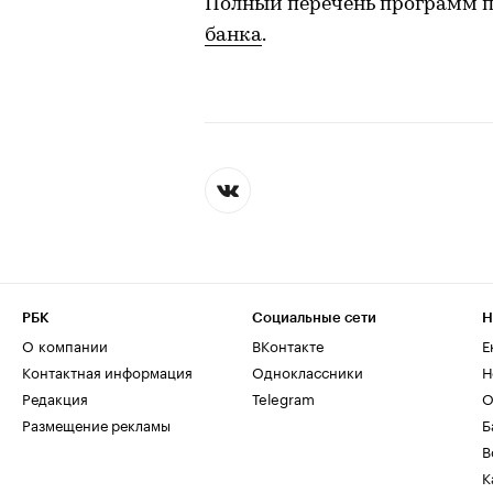
Полный перечень программ 
банка
.
РБК
Социальные сети
Н
О компании
ВКонтакте
Е
Контактная информация
Одноклассники
Н
Редакция
Telegram
О
Размещение рекламы
Б
В
К