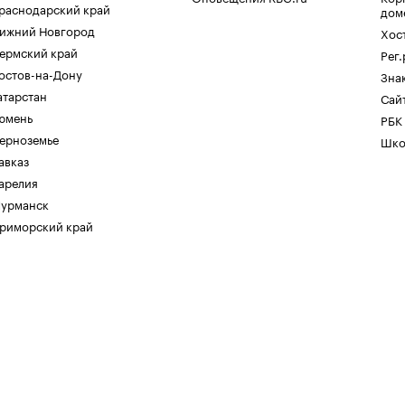
раснодарский край
дом
ижний Новгород
Хос
ермский край
Рег
остов-на-Дону
Зна
атарстан
Сайт
юмень
РБК
ерноземье
Шко
авказ
арелия
урманск
риморский край