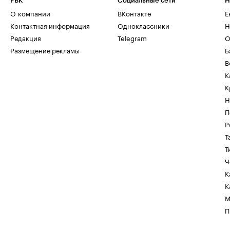
РБК
Социальные сети
Н
О компании
ВКонтакте
Е
Контактная информация
Одноклассники
Н
Редакция
Telegram
О
Размещение рекламы
Б
В
К
К
Н
П
Р
Т
Т
Ч
К
К
М
П