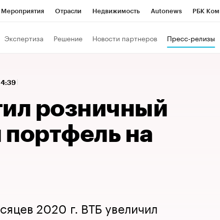
Мероприятия
Отрасли
Недвижимость
Autonews
РБК Ком
 РБК
РБК Образование
РБК Курсы
РБК Life
Тренды
Виз
Экспертиза
Решение
Новости партнеров
Пресс-релизы
ь
Крипто
РБК Бизнес-среда
Дискуссионный клуб
Исследо
зета
Спецпроекты СПб
Конференции СПб
Спецпроекты
14:39
кономика
Бизнес
Технологии и медиа
Финансы
Рынок на
тил розничный
 портфель на
сяцев 2020 г. ВТБ увеличил