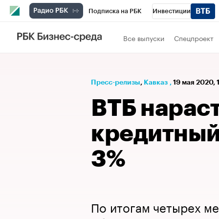
Подписка на РБК
Инвестиции
РБК Вино
Спорт
Школа управления
Все выпуски
Спецпроект
Национальные проекты
Город
Стил
Кредитные рейтинги
Франшизы
Га
Пресс-релизы
⁠,
Кавказ
,
19 мая 2020, 
Проверка контрагентов
Политика
Э
ВТБ нарас
кредитный
3%
По итогам четырех ме