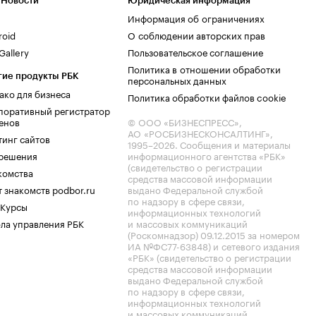
 Новости
Юридическая информация
Информация об ограничениях
roid
О соблюдении авторских прав
allery
Пользовательское соглашение
Политика в отношении обработки
гие продукты РБК
персональных данных
ако для бизнеса
Политика обработки файлов cookie
поративный регистратор
енов
© ООО «БИЗНЕСПРЕСС»,
АО «РОСБИЗНЕСКОНСАЛТИНГ»,
тинг сайтов
1995–2026
. Сообщения и материалы
.решения
информационного агентства «РБК»
(свидетельство о регистрации
комства
средства массовой информации
 знакомств podbor.ru
выдано Федеральной службой
по надзору в сфере связи,
 Курсы
информационных технологий
ла управления РБК
и массовых коммуникаций
(Роскомнадзор) 09.12.2015 за номером
ИА №ФС77-63848) и сетевого издания
«РБК» (свидетельство о регистрации
средства массовой информации
выдано Федеральной службой
по надзору в сфере связи,
информационных технологий
и массовых коммуникаций