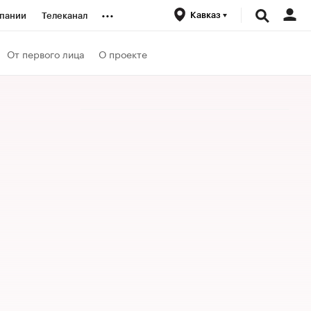
...
Кавказ
пании
Телеканал
ионеры
От первого лица
О проекте
вания
личной валюты