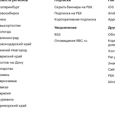
овости регионов
Подписки
РБК
катеринбург
Скрыть баннеры на РБК
iOS
овосибирск
Подписка на РБК
And
мск
Корпоративная подписка
AppG
ашкортостан
Уведомления
Дру
ологда
RSS
Обл
алининград
Оповещения RBC.ru
Кор
раснодарский край
дом
ижний Новгород
Хос
ермский край
Рег
остов-на-Дону
Зна
атарстан
Сайт
юмень
РБК
ерноземье
Шко
авказ
арелия
урманск
риморский край