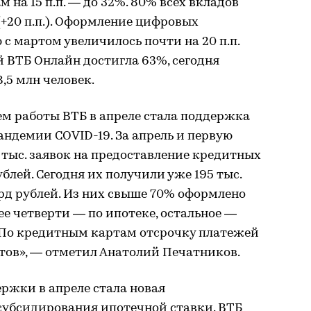
м на 15 п.п. — до 32%. 80% всех вкладов
+20 п.п.). Оформление цифровых
с мартом увеличилось почти на 20 п.п.
 ВТБ Онлайн достигла 63%, сегодня
,5 млн человек.
 работы ВТБ в апреле стала поддержка
андемии COVID-19. За апрель и первую
 тыс. заявок на предоставление кредитных
блей. Сегодня их получили уже 195 тыс.
лрд рублей. Из них свыше 70% оформлено
е четверти — по ипотеке, остальное —
 По кредитным картам отсрочку платежей
нтов», — отметил Анатолий Печатников.
ржки в апреле стала новая
субсидирования ипотечной ставки. ВТБ