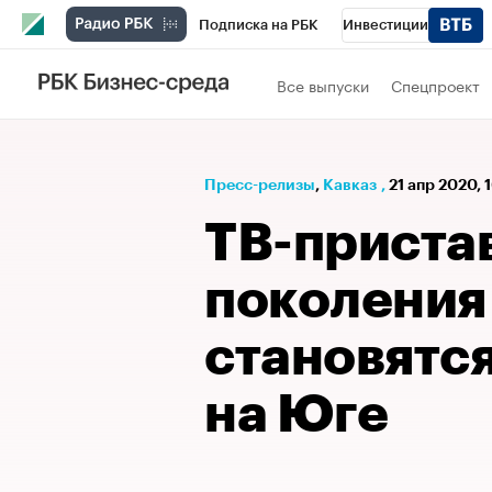
Подписка на РБК
Инвестиции
РБК Вино
Спорт
Школа управления
Все выпуски
Спецпроект
Национальные проекты
Город
Стил
Кредитные рейтинги
Франшизы
Га
Пресс-релизы
⁠,
Кавказ
,
21 апр 2020, 
Проверка контрагентов
Политика
Э
ТВ-приста
поколения
становятс
на Юге