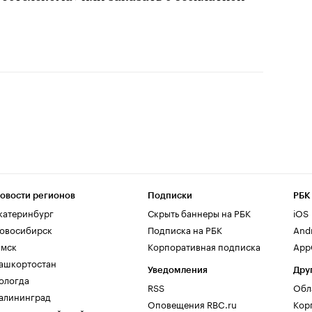
овости регионов
Подписки
РБК
катеринбург
Скрыть баннеры на РБК
iOS
овосибирск
Подписка на РБК
And
мск
Корпоративная подписка
AppG
ашкортостан
Уведомления
Дру
ологда
RSS
Обл
алининград
Оповещения RBC.ru
Кор