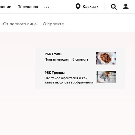
...
Кавказ
пании
Телеканал
ионеры
От первого лица
О проекте
вания
РБК Стиль
Польза миндаля: 8 свойств
личной валюты
РБК Тренды
Что такое афантазия и как
живут люди без воображения