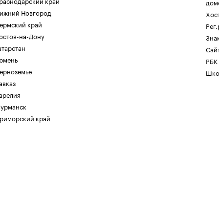
раснодарский край
дом
ижний Новгород
Хос
ермский край
Рег
остов-на-Дону
Зна
атарстан
Сайт
юмень
РБК
ерноземье
Шко
авказ
арелия
урманск
риморский край