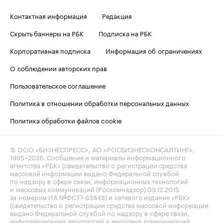
Контактная информация
Редакция
Скрыть баннеры на РБК
Подписка на РБК
Корпоративная подписка
Информация об ограничениях
О соблюдении авторских прав
Пользовательское соглашение
Политика в отношении обработки персональных данных
Политика обработки файлов cookie
© ООО «БИЗНЕСПРЕСС», АО «РОСБИЗНЕСКОНСАЛТИНГ»,
1995–2026
. Сообщения и материалы информационного
агентства «РБК» (свидетельство о регистрации средства
массовой информации выдано Федеральной службой
по надзору в сфере связи, информационных технологий
и массовых коммуникаций (Роскомнадзор) 09.12.2015
за номером ИА №ФС77-63848) и сетевого издания «РБК»
(свидетельство о регистрации средства массовой информации
выдано Федеральной службой по надзору в сфере связи,
информационных технологий и массовых коммуникаций