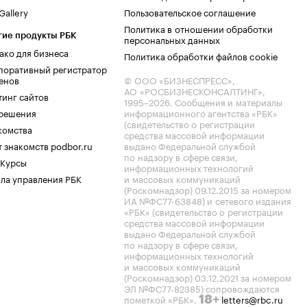
allery
Пользовательское соглашение
Политика в отношении обработки
гие продукты РБК
персональных данных
ако для бизнеса
Политика обработки файлов cookie
поративный регистратор
енов
© ООО «БИЗНЕСПРЕСС»,
АО «РОСБИЗНЕСКОНСАЛТИНГ»,
тинг сайтов
1995–2026
. Сообщения и материалы
.решения
информационного агентства «РБК»
(свидетельство о регистрации
комства
средства массовой информации
 знакомств podbor.ru
выдано Федеральной службой
по надзору в сфере связи,
 Курсы
информационных технологий
ла управления РБК
и массовых коммуникаций
(Роскомнадзор) 09.12.2015 за номером
ИА №ФС77-63848) и сетевого издания
«РБК» (свидетельство о регистрации
средства массовой информации
выдано Федеральной службой
по надзору в сфере связи,
информационных технологий
и массовых коммуникаций
(Роскомнадзор) 03.12.2021 за номером
ЭЛ №ФС77-82385) сопровождаются
пометкой «РБК».
letters@rbc.ru
18+