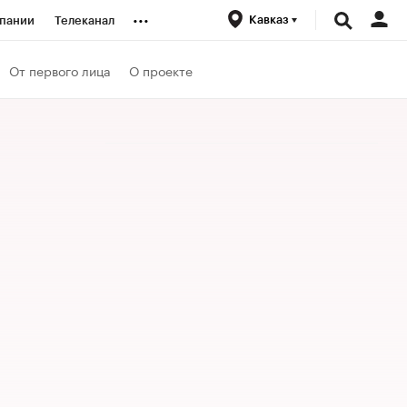
...
Кавказ
пании
Телеканал
ионеры
От первого лица
О проекте
вания
личной валюты