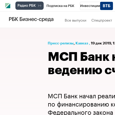
Подписка на РБК
Инвестиции
РБК Вино
Спорт
Школа управления
Все выпуски
Спецпроект
Национальные проекты
Город
Стил
Кредитные рейтинги
Франшизы
Га
Пресс-релизы
⁠,
Кавказ
,
19 дек 2019, 
Проверка контрагентов
Политика
Э
МСП Банк 
ведению с
МСП Банк начал реал
по финансированию к
Федерального закона