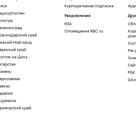
мск
Корпоративная подписка
AppG
ашкортостан
Уведомления
Дру
ологда
RSS
Обл
алининград
Оповещения RBC.ru
Кор
раснодарский край
дом
ижний Новгород
Хос
ермский край
Рег
остов-на-Дону
Зна
атарстан
Сайт
юмень
РБК
ерноземье
Шко
авказ
арелия
урманск
риморский край