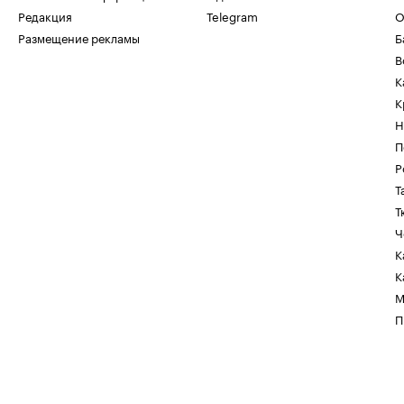
Редакция
Telegram
О
Размещение рекламы
Б
В
К
К
Н
П
Р
Т
Т
Ч
К
К
М
П