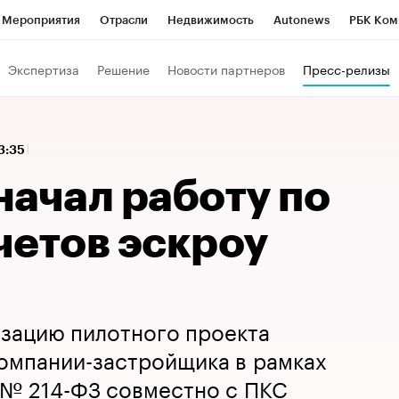
Мероприятия
Отрасли
Недвижимость
Autonews
РБК Ком
 РБК
РБК Образование
РБК Курсы
РБК Life
Тренды
Виз
Экспертиза
Решение
Новости партнеров
Пресс-релизы
ь
Крипто
РБК Бизнес-среда
Дискуссионный клуб
Исследо
зета
Спецпроекты СПб
Конференции СПб
Спецпроекты
13:35
кономика
Бизнес
Технологии и медиа
Финансы
Рынок на
начал работу по
четов эскроу
изацию пилотного проекта
омпании-застройщика в рамках
 № 214-ФЗ совместно с ПКС