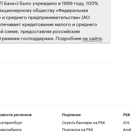
 Банк») было учреждено в 1999 году, 100%
Акционерному обществу «Федеральная
 и среднего предпринимательства» (АО
печивает кредитование малого и среднего
ой схеме, предоставляя российским
ограммам господдержки. Подробнее
на сайте
.
овости регионов
Подписки
РБК
катеринбург
Скрыть баннеры на РБК
iOS
овосибирск
Подписка на РБК
And