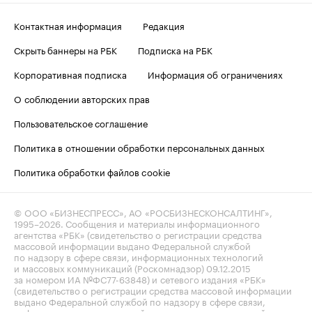
Контактная информация
Редакция
Скрыть баннеры на РБК
Подписка на РБК
Корпоративная подписка
Информация об ограничениях
О соблюдении авторских прав
Пользовательское соглашение
Политика в отношении обработки персональных данных
Политика обработки файлов cookie
© ООО «БИЗНЕСПРЕСС», АО «РОСБИЗНЕСКОНСАЛТИНГ»,
1995–2026
. Сообщения и материалы информационного
агентства «РБК» (свидетельство о регистрации средства
массовой информации выдано Федеральной службой
по надзору в сфере связи, информационных технологий
и массовых коммуникаций (Роскомнадзор) 09.12.2015
за номером ИА №ФС77-63848) и сетевого издания «РБК»
(свидетельство о регистрации средства массовой информации
выдано Федеральной службой по надзору в сфере связи,
информационных технологий и массовых коммуникаций