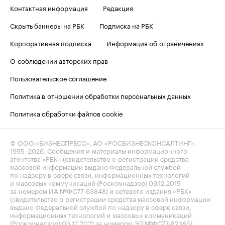
Контактная информация
Редакция
Скрыть баннеры на РБК
Подписка на РБК
Корпоративная подписка
Информация об ограничениях
О соблюдении авторских прав
Пользовательское соглашение
Политика в отношении обработки персональных данных
Политика обработки файлов cookie
© ООО «БИЗНЕСПРЕСС», АО «РОСБИЗНЕСКОНСАЛТИНГ»,
1995–2026
. Сообщения и материалы информационного
агентства «РБК» (свидетельство о регистрации средства
массовой информации выдано Федеральной службой
по надзору в сфере связи, информационных технологий
и массовых коммуникаций (Роскомнадзор) 09.12.2015
за номером ИА №ФС77-63848) и сетевого издания «РБК»
(свидетельство о регистрации средства массовой информации
выдано Федеральной службой по надзору в сфере связи,
информационных технологий и массовых коммуникаций
(Роскомнадзор) 03.12.2021 за номером ЭЛ №ФС77-82385)