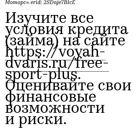
Моторс». erid: 2SDnje7B1cE
Изучите все
условия кредита
(займа) на сайте
https://voyah-
dvaris.ru/free-
sport-plus
.
Оценивайте свои
финансовые
возможности
и риски.