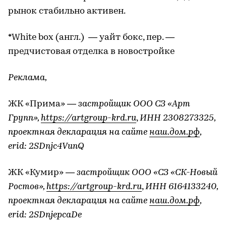
рынок стабильно активен.
*White box (англ.) — уайт бокс, пер. —
предчистовая отделка в новостройке
Реклама,
ЖК «Прима» —
застройщик ООО СЗ «Арт
Групп»,
https://artgroup-krd.ru
,
ИНН 2308273325,
проектная декларация на сайте
наш.дом.рф
,
erid: 2SDnjc4VunQ
ЖК «Кумир» —
застройщик ООО «СЗ «СК-Новый
Ростов»,
https://artgroup-krd.ru
,
ИНН 6164133240,
проектная декларация на сайте
наш.дом.рф
,
erid: 2SDnjepcaDe