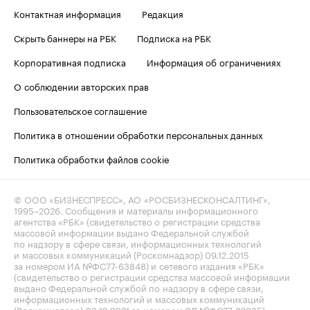
Контактная информация
Редакция
Скрыть баннеры на РБК
Подписка на РБК
Корпоративная подписка
Информация об ограничениях
О соблюдении авторских прав
Пользовательское соглашение
Политика в отношении обработки персональных данных
Политика обработки файлов cookie
© ООО «БИЗНЕСПРЕСС», АО «РОСБИЗНЕСКОНСАЛТИНГ»,
1995–2026
. Сообщения и материалы информационного
агентства «РБК» (свидетельство о регистрации средства
массовой информации выдано Федеральной службой
по надзору в сфере связи, информационных технологий
и массовых коммуникаций (Роскомнадзор) 09.12.2015
за номером ИА №ФС77-63848) и сетевого издания «РБК»
(свидетельство о регистрации средства массовой информации
выдано Федеральной службой по надзору в сфере связи,
информационных технологий и массовых коммуникаций
(Роскомнадзор) 03.12.2021 за номером ЭЛ №ФС77-82385)