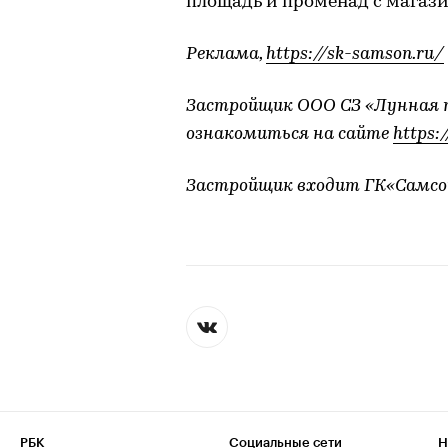
площадь и променад с магаз
Реклама,
https://sk-samson.ru/
Застройщик ООО СЗ «Лунная п
ознакомиться на сайте
https:
Застройщик входит ГК«Самсо
РБК
Социальные сети
Н