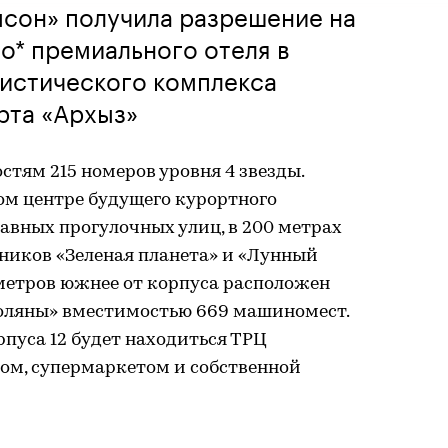
мсон» получила разрешение на
о* премиального отеля в
ристического комплекса
рта «Архыз»
стям 215 номеров уровня 4 звезды.
мом центре будущего курортного
лавных прогулочных улиц, в 200 метрах
ников «Зеленая планета» и «Лунный
 метров южнее от корпуса расположен
оляны» вместимостью 669 машиномест.
орпуса 12 будет находиться ТРЦ
ром, супермаркетом и собственной