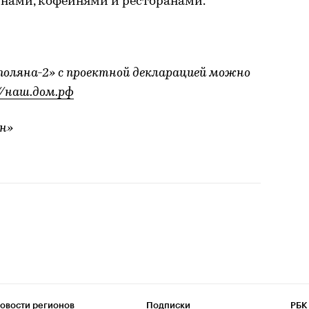
инами, кофейнями и ресторанами.
оляна-2» с проектной декларацией можно
//наш.дом.рф
н»
овости регионов
Подписки
РБК