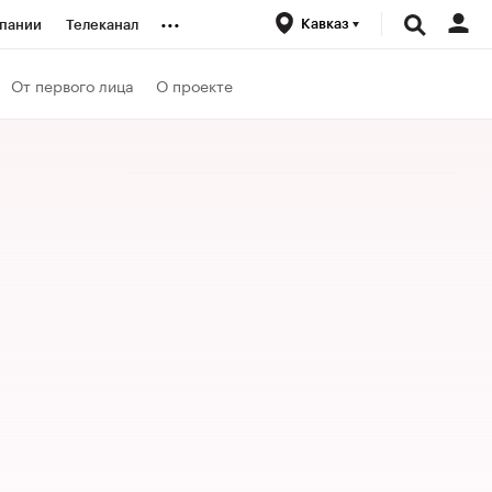
...
Кавказ
пании
Телеканал
ионеры
От первого лица
О проекте
вания
личной валюты