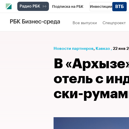
Подписка на РБК
Инвестиции
РБК Вино
Спорт
Школа управления
Все выпуски
Спецпроект
Национальные проекты
Город
Стил
Кредитные рейтинги
Франшизы
Га
Новости партнеров
⁠,
Кавказ
,
22 янв 
Проверка контрагентов
Политика
Э
В «Архызе»
отель с и
ски-румам