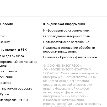
 Новости
Юридическая информация
Информация об ограничениях
roid
О соблюдении авторских прав
allery
Пользовательское соглашение
Политика в отношении обработки
гие продукты РБК
персональных данных
ако для бизнеса
Политика обработки файлов cookie
поративный регистратор
енов
© ООО «БИЗНЕСПРЕСС»,
АО «РОСБИЗНЕСКОНСАЛТИНГ»,
тинг сайтов
1995–2026
. Сообщения и материалы
.решения
информационного агентства «РБК»
(свидетельство о регистрации
комства
средства массовой информации
 знакомств podbor.ru
выдано Федеральной службой
по надзору в сфере связи,
 Курсы
информационных технологий
ла управления РБК
и массовых коммуникаций
(Роскомнадзор) 09.12.2015 за номером