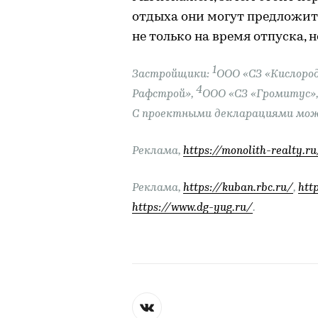
отдыха они могут предложит
не только на время отпуска, 
1
Застройщики:
ООО «СЗ «Кислоро
4
Рафстрой»,
ООО «СЗ «Громитус»
С проектными декларациями можн
Реклама,
https://monolith-realty.ru
Реклама,
https://kuban.rbc.ru/
,
http
https://www.dg-yug.ru/
.