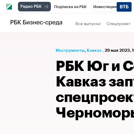
Подписка на РБК
Инвестиции
РБК Вино
Спорт
Школа управления
Все выпуски
Спецпроект
Национальные проекты
Город
Стил
Кредитные рейтинги
Франшизы
Га
Инструменты
⁠,
Кавказ
,
29 мая 2023, 
Проверка контрагентов
Политика
Э
РБК Юг и 
Кавказ за
спецпроек
Черномор