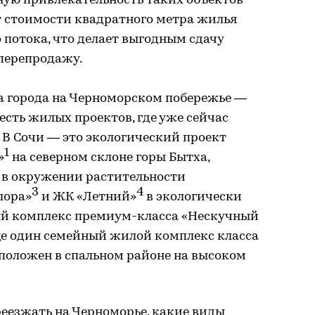
ную привлекательность таких объектов
 стоимости квадратного метра жилья
 потока, что делает выгодным сдачу
перепродажу.
а города на Черноморском побережье —
сть жилых проектов, где уже сейчас
 В Сочи — это экологический проект
1
»
на северном склоне горы Бытха,
в окружении растительности
3
4
лора»
и ЖК «Летний»
в экологически
ый комплекс премиум-класса «Нескучный
ще один семейный жилой комплекс класса
положен в спальном районе на высоком
еезжать на Черноморье, какие виды