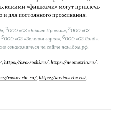
ь, какими «фишками» могут привлечь
но и для постоянного проживания.
2
3
д»,
ООО «СЗ «Бизнес Проект»,
ООО «СЗ
5
6
,
ООО «СЗ «Зеленая горка»,
ООО «СЗ Лэнд».
о ознакомиться на сайте наш.дом.рф.
/
,
https://ava-sochi.ru/
,
https://neometria.ru/
.
s://rostov.rbc.ru/
,
https://kavkaz.rbc.ru/
,