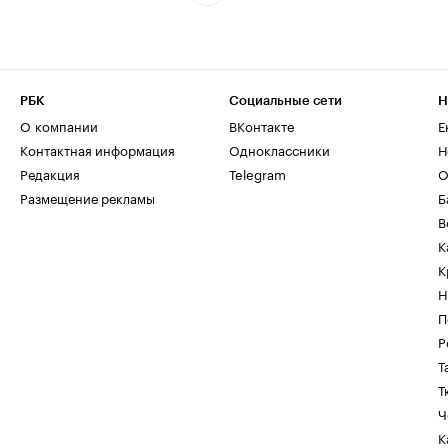
РБК
Социальные сети
Н
О компании
ВКонтакте
Е
Контактная информация
Одноклассники
Н
Редакция
Telegram
О
Размещение рекламы
Б
В
К
К
Н
П
Р
Т
Т
Ч
К