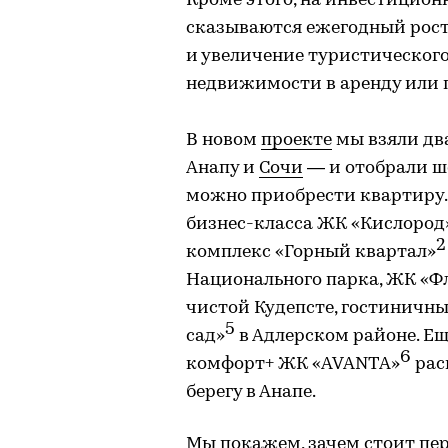
Кроме этого, на инвестицион
сказываются ежегодный рост
и увеличение туристического
недвижимости в аренду или 
В новом
проекте
мы взяли дв
Анапу и
Сочи
— и отобрали ше
можно приобрести квартиру.
бизнес-класса ЖК «Кислород
2
комплекс «Горный квартал»
Национального парка, ЖК «Ф
чистой Кудепсте, гостиничн
5
сад»
в Адлерском районе. Е
6
комфорт+ ЖК «AVANTA»
рас
берегу в Анапе.
Мы покажем, зачем стоит пер