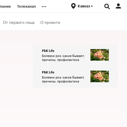
...
Кавказ
пании
Телеканал
ионеры
От первого лица
О проекте
вания
РБК Life
Болезни роз: какие бывают,
личной валюты
причины, профилактика
РБК Life
Болезни роз: какие бывают,
причины, профилактика