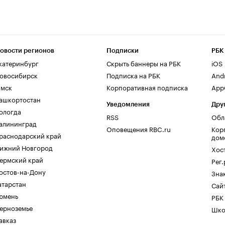
овости регионов
Подписки
РБК
катеринбург
Скрыть баннеры на РБК
iOS
овосибирск
Подписка на РБК
And
мск
Корпоративная подписка
AppG
ашкортостан
Уведомления
Дру
ологда
RSS
Обл
алининград
Оповещения RBC.ru
Кор
раснодарский край
дом
ижний Новгород
Хос
ермский край
Рег
остов-на-Дону
Зна
атарстан
Сайт
юмень
РБК
ерноземье
Шко
авказ