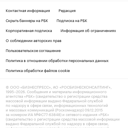
Контактная информация
Редакция
Скрыть баннеры на РБК
Подписка на РБК
Корпоративная подписка
Информация об ограничениях
О соблюдении авторских прав
Пользовательское соглашение
Политика в отношении обработки персональных данных
Политика обработки файлов cookie
© ООО «БИЗНЕСПРЕСС», АО «РОСБИЗНЕСКОНСАЛТИНГ»,
1995–2026
. Сообщения и материалы информационного
агентства «РБК» (свидетельство о регистрации средства
массовой информации выдано Федеральной службой
по надзору в сфере связи, информационных технологий
и массовых коммуникаций (Роскомнадзор) 09.12.2015
за номером ИА №ФС77-63848) и сетевого издания «РБК»
(свидетельство о регистрации средства массовой информации
выдано Федеральной службой по надзору в сфере связи,
информационных технологий и массовых коммуникаций