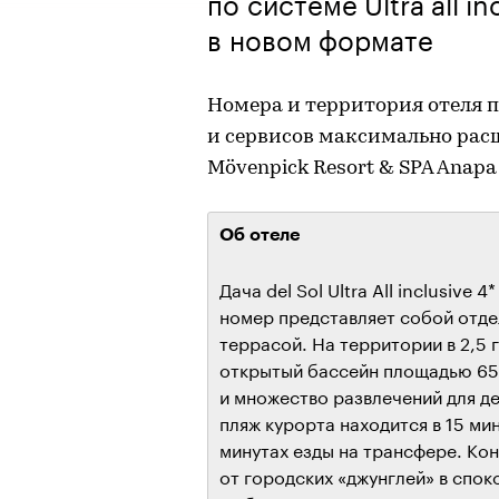
по системе Ultra all i
в новом формате
Номера и территория отеля п
и сервисов максимально расш
Mövenpick Resort & SPA Anapa 
Об отеле
Дача del Sol Ultra All inclusive
номер представляет собой отд
террасой. На территории в 2,5
открытый бассейн площадью 65
и множество развлечений для д
пляж курорта находится в 15 ми
минутах езды на трансфере. Ко
от городских «джунглей» в спо