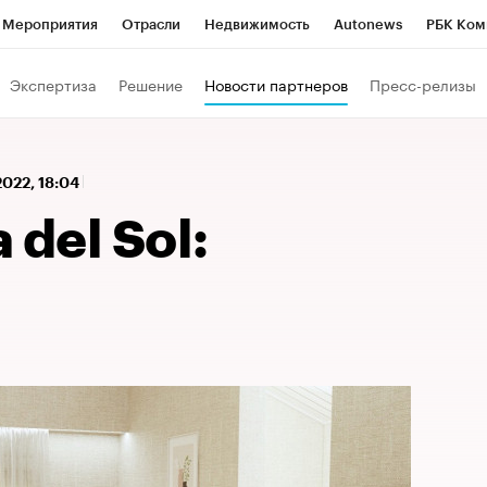
Мероприятия
Отрасли
Недвижимость
Autonews
РБК Ком
 РБК
РБК Образование
РБК Курсы
РБК Life
Тренды
Виз
Экспертиза
Решение
Новости партнеров
Пресс-релизы
ь
Крипто
РБК Бизнес-среда
Дискуссионный клуб
Исследо
зета
Спецпроекты СПб
Конференции СПб
Спецпроекты
2022, 18:04
кономика
Бизнес
Технологии и медиа
Финансы
Рынок на
 del Sol: