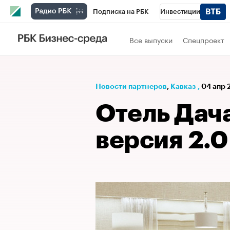
Подписка на РБК
Инвестиции
РБК Вино
Спорт
Школа управления
Все выпуски
Спецпроект
Национальные проекты
Город
Стил
Кредитные рейтинги
Франшизы
Га
Новости партнеров
⁠,
Кавказ
,
04 апр 
Проверка контрагентов
Политика
Э
Отель Дача
версия 2.0