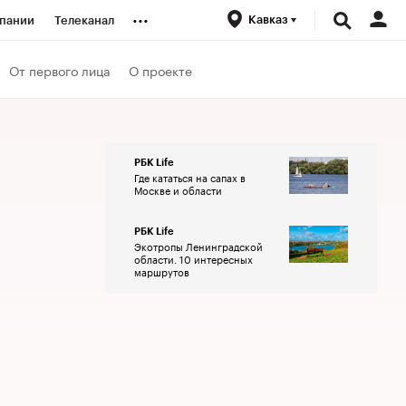
...
Кавказ
пании
Телеканал
ионеры
От первого лица
О проекте
вания
РБК Life
Где кататься на сапах в
личной валюты
Москве и области
РБК Life
Экотропы Ленинградской
области. 10 интересных
маршрутов