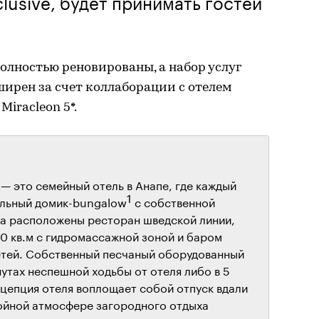
nclusive, будет принимать гостей
олностью реновированы, а набор услуг
ирен за счет коллаборации с отелем
Miracleon 5*.
 4* — это семейный отель в Анапе, где каждый
1
ельный домик-bungalow
с собственной
 га расположены ресторан шведской линии,
0 кв.м с гидромассажной зоной и баром
етей. Собственный песчаный оборудованный
нутах неспешной ходьбы от отеля либо в 5
нцепция отеля воплощает собой отпуск вдали
койной атмосфере загородного отдыха