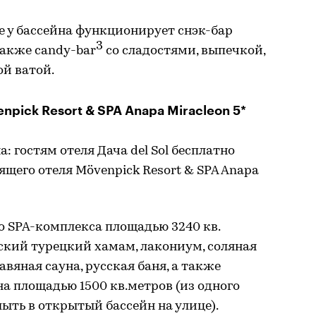
се у бассейна функционирует снэк-бар
3
также candy-bar
со сладостями, выпечкой,
й ватой.
pick Resort & SPA Anapa Miracleon 5*
: гостям отеля Дача del Sol бесплатно
ящего отеля Mövenpick Resort & SPA Anapa
 SPA-комплекса площадью 3240 кв.
ский турецкий хамам, лакониум, соляная
авяная сауна, русская баня, а также
а площадью 1500 кв.метров (из одного
ыть в открытый бассейн на улице).