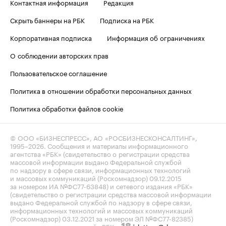
Контактная информация
Редакция
Скрыть баннеры на РБК
Подписка на РБК
Корпоративная подписка
Информация об ограничениях
О соблюдении авторских прав
Пользовательское соглашение
Политика в отношении обработки персональных данных
Политика обработки файлов cookie
© ООО «БИЗНЕСПРЕСС», АО «РОСБИЗНЕСКОНСАЛТИНГ»,
1995–2026
. Сообщения и материалы информационного
агентства «РБК» (свидетельство о регистрации средства
массовой информации выдано Федеральной службой
по надзору в сфере связи, информационных технологий
и массовых коммуникаций (Роскомнадзор) 09.12.2015
за номером ИА №ФС77-63848) и сетевого издания «РБК»
(свидетельство о регистрации средства массовой информации
выдано Федеральной службой по надзору в сфере связи,
информационных технологий и массовых коммуникаций
(Роскомнадзор) 03.12.2021 за номером ЭЛ №ФС77-82385)
сопровождаются пометкой «РБК».
letters@rbc.ru