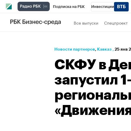
Подписка на РБК
Инвестиции
РБК Вино
Спорт
Школа управления
Все выпуски
Спецпроект
Национальные проекты
Город
Стил
Кредитные рейтинги
Франшизы
Га
Новости партнеров
⁠,
Кавказ
,
25 янв 
Проверка контрагентов
Политика
Э
СКФУ в Де
запустил 1
региональ
«Движения