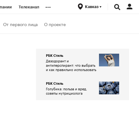
...
Кавказ
пании
Телеканал
ионеры
От первого лица
О проекте
вания
РБК Стиль
Дезодорант и
личной валюты
антиперспирант: что выбрать
и как правильно использовать
РБК Стиль
Голубика: польза и вред,
советы нутрициолога