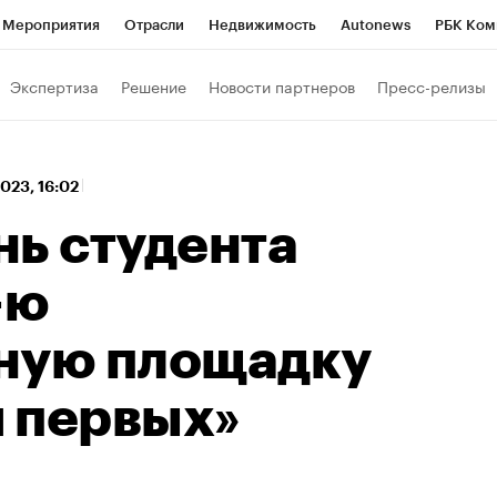
Мероприятия
Отрасли
Недвижимость
Autonews
РБК Ком
 РБК
РБК Образование
РБК Курсы
РБК Life
Тренды
Виз
Экспертиза
Решение
Новости партнеров
Пресс-релизы
ь
Крипто
РБК Бизнес-среда
Дискуссионный клуб
Исследо
зета
Спецпроекты СПб
Конференции СПб
Спецпроекты
2023, 16:02
кономика
Бизнес
Технологии и медиа
Финансы
Рынок на
нь студента
-ю
ную площадку
 первых»