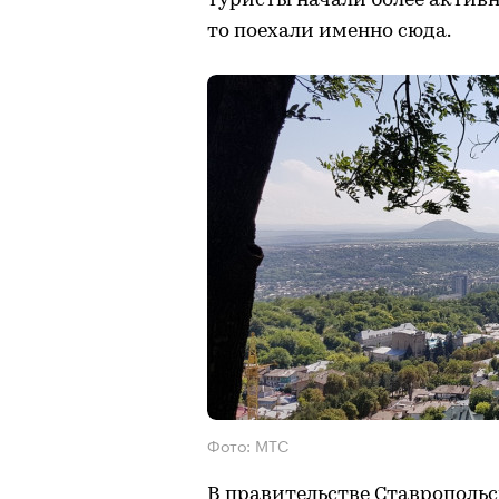
туристы начали более активн
то поехали именно сюда.
Фото: МТС
В правительстве Ставропольс