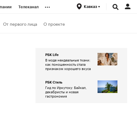
...
Кавказ
пании
Телеканал
ионеры
От первого лица
О проекте
вания
РБК Life
В моде неидеальные ткани:
личной валюты
как поношенность стала
признаком хорошего вкуса
РБК Стиль
Гид по Иркутску: Байкал,
декабристы и новая
гастрономия