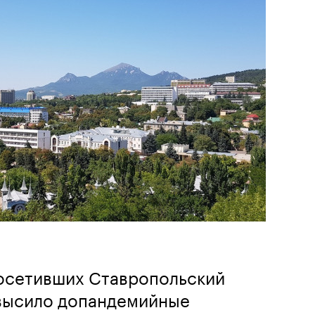
осетивших Ставропольский
евысило допандемийные