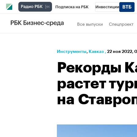
Подписка на РБК
Инвестиции
РБК Вино
Спорт
Школа управления
Все выпуски
Спецпроект
Национальные проекты
Город
Стил
Кредитные рейтинги
Франшизы
Га
Инструменты
⁠,
Кавказ
,
22 ноя 2022, 
Проверка контрагентов
Политика
Э
Рекорды К
растет тур
на Ставро