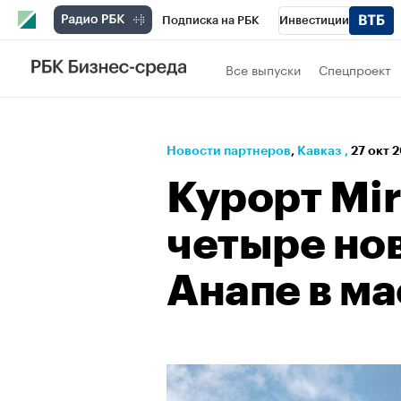
Подписка на РБК
Инвестиции
РБК Вино
Спорт
Школа управления
Все выпуски
Спецпроект
Национальные проекты
Город
Стил
Кредитные рейтинги
Франшизы
Га
Новости партнеров
⁠,
Кавказ
,
27 окт 
Проверка контрагентов
Политика
Э
Курорт Mir
четыре нов
Анапе в ма