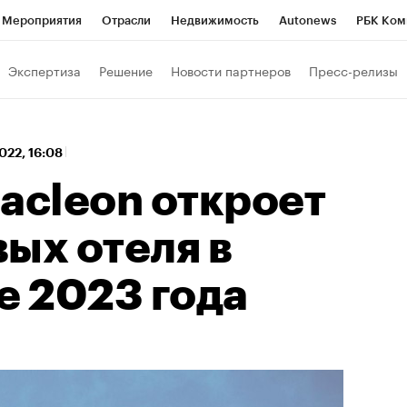
Мероприятия
Отрасли
Недвижимость
Autonews
РБК Ком
 РБК
РБК Образование
РБК Курсы
РБК Life
Тренды
Виз
Экспертиза
Решение
Новости партнеров
Пресс-релизы
ь
Крипто
РБК Бизнес-среда
Дискуссионный клуб
Исследо
зета
Спецпроекты СПб
Конференции СПб
Спецпроекты
2022, 16:08
кономика
Бизнес
Технологии и медиа
Финансы
Рынок на
acleon откроет
ых отеля в
е 2023 года