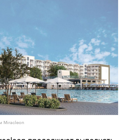
м Miracleon
racleon продолжают выполнять