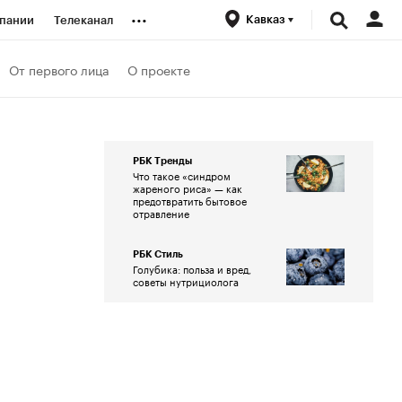
...
Кавказ
пании
Телеканал
ионеры
От первого лица
О проекте
вания
РБК Тренды
Что такое «синдром
личной валюты
жареного риса» — как
предотвратить бытовое
отравление
РБК Стиль
Голубика: польза и вред,
советы нутрициолога