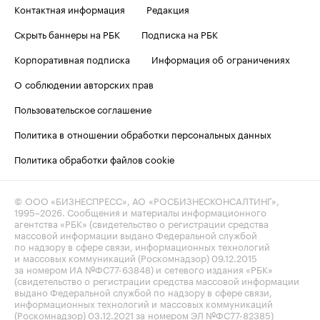
Контактная информация
Редакция
Скрыть баннеры на РБК
Подписка на РБК
Корпоративная подписка
Информация об ограничениях
О соблюдении авторских прав
Пользовательское соглашение
Политика в отношении обработки персональных данных
Политика обработки файлов cookie
© ООО «БИЗНЕСПРЕСС», АО «РОСБИЗНЕСКОНСАЛТИНГ»,
1995–2026
. Сообщения и материалы информационного
агентства «РБК» (свидетельство о регистрации средства
массовой информации выдано Федеральной службой
по надзору в сфере связи, информационных технологий
и массовых коммуникаций (Роскомнадзор) 09.12.2015
за номером ИА №ФС77-63848) и сетевого издания «РБК»
(свидетельство о регистрации средства массовой информации
выдано Федеральной службой по надзору в сфере связи,
информационных технологий и массовых коммуникаций
(Роскомнадзор) 03.12.2021 за номером ЭЛ №ФС77-82385)