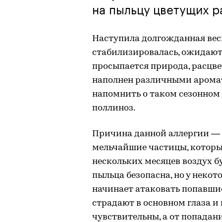
на пыльцу цветущих р
Наступила долгожданная вес
стабилизировалась, ожидаютс
просыпается природа, расцве
наполнен различными аромат
напомнить о таком сезонном 
поллиноз.
Причина данной аллергии — 
мельчайшие частицы, которые
нескольких месяцев воздух б
пыльца безопасна, но у неко
начинает атаковать попавшие
страдают в основном глаза и 
чувствительны, а от попада