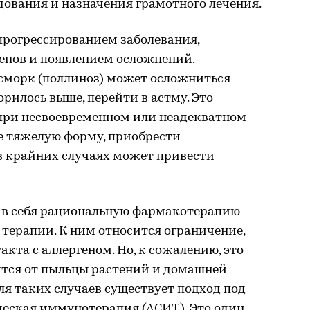
едования и назначения грамотного лечения.
прогрессированием заболевания,
енов и появлением осложнений.
сморк (поллиноз) может осложниться
рилось выше, перейти в астму. Это
, при несвоевременном или неадекватном
е тяжелую форму, приобрести
в крайних случаях может привести
 в себя рациональную фармакотерапию
терапии. К ним относится ограничение,
кта с аллергеном. Но, к сожалению, это
ится от пыльцы растений и домашней
я таких случаев существует подход под
еская иммунотерапия (АСИТ). Это один