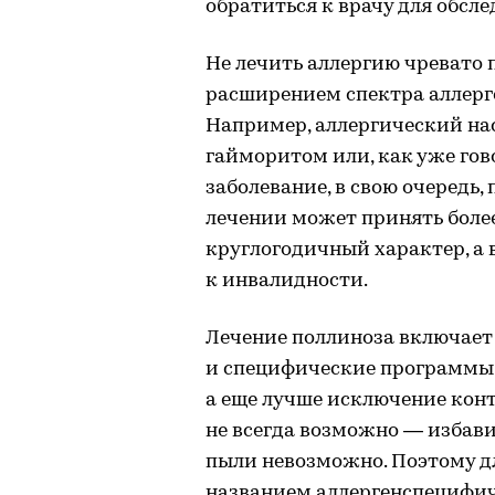
обратиться к врачу для обсл
Не лечить аллергию чревато 
расширением спектра аллерг
Например, аллергический на
гайморитом или, как уже гово
заболевание, в свою очередь
лечении может принять боле
круглогодичный характер, а 
к инвалидности.
Лечение поллиноза включает
и специфические программы 
а еще лучше исключение конта
не всегда возможно — избав
пыли невозможно. Поэтому дл
названием аллергенспецифич