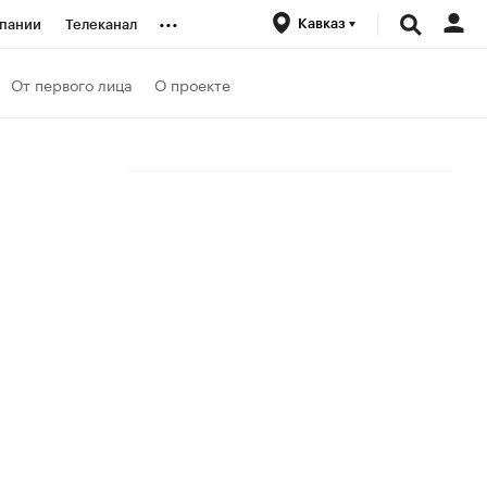
...
Кавказ
пании
Телеканал
ионеры
От первого лица
О проекте
вания
личной валюты