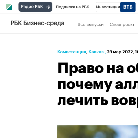
Подписка на РБК
Инвестиции
РБК Вино
Спорт
Школа управления
Все выпуски
Спецпроект
Национальные проекты
Город
Стил
Кредитные рейтинги
Франшизы
Га
Компетенция
⁠,
Кавказ
,
29 мар 2022, 
Проверка контрагентов
Политика
Э
Право на о
почему ал
лечить во