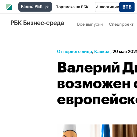
Подписка на РБК
Инвестиции
РБК Вино
Спорт
Школа управления
Все выпуски
Спецпроект
Национальные проекты
Город
Стил
Кредитные рейтинги
Франшизы
Га
От первого лица
⁠,
Кавказ
,
20 мая 2021
Проверка контрагентов
Политика
Э
Валерий Д
возможен 
европейск