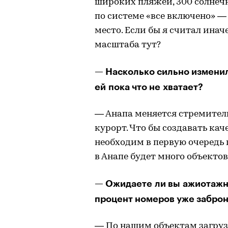
широких пляжей, 300 солнечн
по системе «все включено» —
место. Если бы я считал инач
масштаба тут?
— Насколько сильно изменил
ей пока что не хватает?
— Анапа меняется стремитель
курорт. Что бы создавать ка
необходим в первую очередь п
в Анапе будет много объекто
— Ожидаете ли вы ажиотажно
процент номеров уже забро
— По нашим объектам загруз