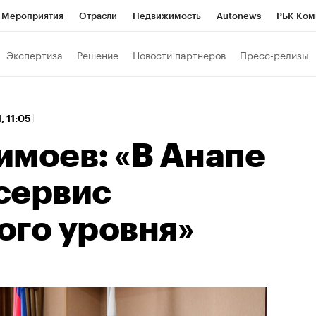
Мероприятия
Отрасли
Недвижимость
Autonews
РБК Ком
 РБК
РБК Образование
РБК Курсы
РБК Life
Тренды
Виз
Экспертиза
Решение
Новости партнеров
Пресс-релизы
ь
Крипто
РБК Бизнес-среда
Дискуссионный клуб
Исследо
зета
Спецпроекты СПб
Конференции СПб
Спецпроекты
, 11:05
кономика
Бизнес
Технологии и медиа
Финансы
Рынок на
имоев: «В Анапе
сервис
ого уровня»