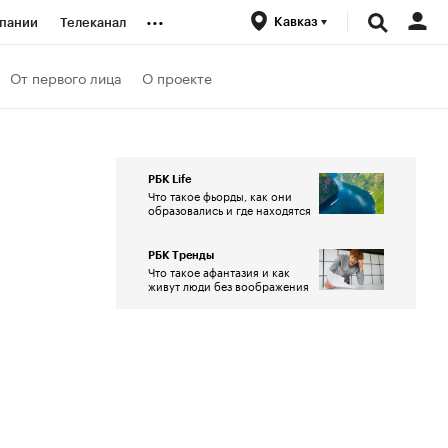
...
Кавказ
пании
Телеканал
ионеры
От первого лица
О проекте
вания
РБК Life
Что такое фьорды, как они
личной валюты
образовались и где находятся
РБК Тренды
Что такое афантазия и как
живут люди без воображения