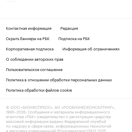
Контактная информация
Редакция
Скрыть баннеры на РБК
Подписка на РБК
Корпоративная подписка
Информация об ограничениях
О соблюдении авторских прав
Пользовательское соглашение
Политика в отношении обработки персональных данных
Политика обработки файлов cookie
© ООО «БИЗНЕСПРЕСС», АО «РОСБИЗНЕСКОНСАЛТИНГ»,
1995–2026
. Сообщения и материалы информационного
агентства «РБК» (свидетельство о регистрации средства
массовой информации выдано Федеральной службой
по надзору в сфере связи, информационных технологий
и массовых коммуникаций (Роскомнадзор) 09.12.2015