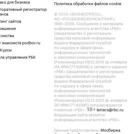
ако для бизнеса
Политика обработки файлов cookie
поративный регистратор
енов
© ООО «БИЗНЕСПРЕСС»,
АО «РОСБИЗНЕСКОНСАЛТИНГ»,
тинг сайтов
1995–2026
. Сообщения и материалы
.решения
информационного агентства «РБК»
(свидетельство о регистрации
комства
средства массовой информации
 знакомств podbor.ru
выдано Федеральной службой
по надзору в сфере связи,
 Курсы
информационных технологий
ла управления РБК
и массовых коммуникаций
(Роскомнадзор) 09.12.2015 за номером
ИА №ФС77-63848) и сетевого издания
«РБК» (свидетельство о регистрации
средства массовой информации
выдано Федеральной службой
по надзору в сфере связи,
информационных технологий
и массовых коммуникаций
(Роскомнадзор) 03.12.2021 за номером
ЭЛ №ФС77-82385) сопровождаются
пометкой «РБК».
letters@rbc.ru
18+
Владельцем сайта является
информационное агентство «РБК».
Данные предоставлены:
Мосбиржа
,